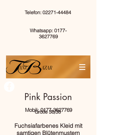
Telefon: 02271-44484
Whatsapp: 0177-
3627769
Pink Passion
Mobil: 0177-3627769
Größe 36/38
Fuchsiafarbenes Kleid mit
samtigen Blütenmustern