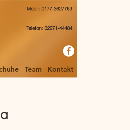
Mobil: 0177-3627769
Telefon: 02271-44484
chuhe
Team
Kontakt
sa