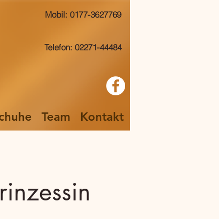
Mobil: 0177-3627769
Telefon: 02271-44484
chuhe
Team
Kontakt
rinzessin