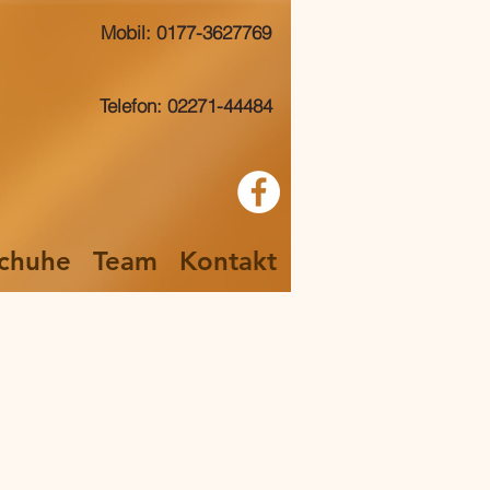
Mobil: 0177-3627769
Telefon: 02271-44484
chuhe
Team
Kontakt